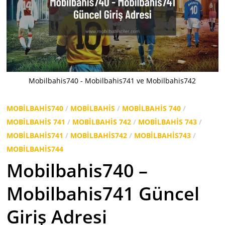
Mobilbahis740 - Mobilbahis741 ve Mobilbahis742
MOBILBAHIS740
/
MOBILBAHIS
/
MOBILBAHIS 740
/
MOBILBAHIS 741
/
MOBILBAHIS 742
/
MOBILBAHIS 743
/
MOBILBAHIS741
/
MOBILBAHIS742
/
MOBILBAHIS743
/
MOBILBAHIS744
Mobilbahis740 –
Mobilbahis741 Güncel
Giriş Adresi