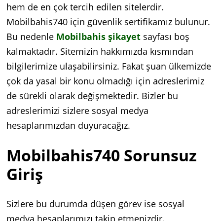
hem de en çok tercih edilen sitelerdir.
Mobilbahis740 için güvenlik sertifikamız bulunur.
Bu nedenle
Mobilbahis şikayet
sayfası boş
kalmaktadır. Sitemizin hakkımızda kısmından
bilgilerimize ulaşabilirsiniz. Fakat şuan ülkemizde
çok da yasal bir konu olmadığı için adreslerimiz
de sürekli olarak değişmektedir. Bizler bu
adreslerimizi sizlere sosyal medya
hesaplarımızdan duyuracağız.
Mobilbahis740 Sorunsuz
Giriş
Sizlere bu durumda düşen görev ise sosyal
medya hesaplarımızı takip etmenizdir.