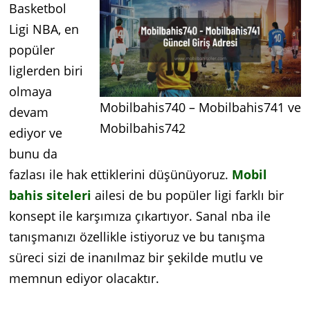
Basketbol
Ligi NBA, en
popüler
liglerden biri
olmaya
Mobilbahis740 – Mobilbahis741 ve
devam
Mobilbahis742
ediyor ve
bunu da
fazlası ile hak ettiklerini düşünüyoruz.
Mobil
bahis siteleri
ailesi de bu popüler ligi farklı bir
konsept ile karşımıza çıkartıyor. Sanal nba ile
tanışmanızı özellikle istiyoruz ve bu tanışma
süreci sizi de inanılmaz bir şekilde mutlu ve
memnun ediyor olacaktır.