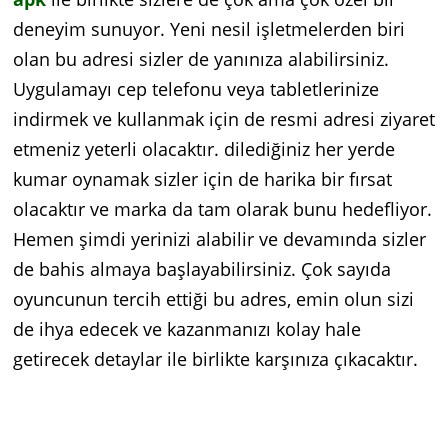
deneyim sunuyor. Yeni nesil işletmelerden biri
olan bu adresi sizler de yanınıza alabilirsiniz.
Uygulamayı cep telefonu veya tabletlerinize
indirmek ve kullanmak için de resmi adresi ziyaret
etmeniz yeterli olacaktır. dilediğiniz her yerde
kumar oynamak sizler için de harika bir fırsat
olacaktır ve marka da tam olarak bunu hedefliyor.
Hemen şimdi yerinizi alabilir ve devamında sizler
de bahis almaya başlayabilirsiniz. Çok sayıda
oyuncunun tercih ettiği bu adres, emin olun sizi
de ihya edecek ve kazanmanızı kolay hale
getirecek detaylar ile birlikte karşınıza çıkacaktır.