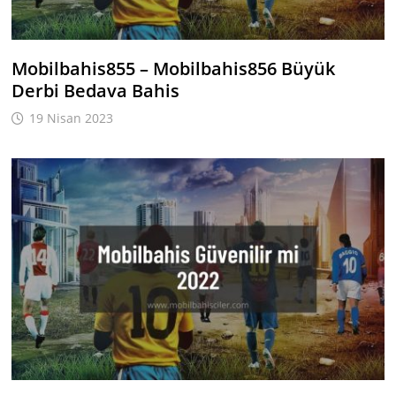
Mobilbahis855 – Mobilbahis856 Büyük
Derbi Bedava Bahis
19 Nisan 2023