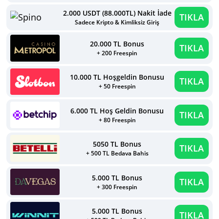
2.000 USDT (88.000TL) Nakit İade
TIKLA
Sadece Kripto & Kimliksiz Giriş
20.000 TL Bonus
TIKLA
+ 200 Freespin
10.000 TL Hoşgeldin Bonusu
TIKLA
+ 50 Freespin
6.000 TL Hoş Geldin Bonusu
TIKLA
+ 80 Freespin
5050 TL Bonus
TIKLA
+ 500 TL Bedava Bahis
5.000 TL Bonus
TIKLA
+ 300 Freespin
5.000 TL Bonus
TIKLA