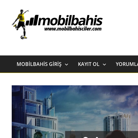
İçeriğe
geç
MOBILBAHIS GIRIŞ
KAYIT OL
YORUML