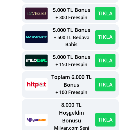
5.000 TL Bonus
TIKLA
+ 300 Freespin
5.000 TL Bonus
TIKLA
+ 500 TL Bedava
Bahis
5.000 TL Bonus
TIKLA
+ 150 Freespin
Toplam 6.000 TL
TIKLA
Bonus
+ 100 Freespin
8.000 TL
Hoşgeldin
TIKLA
Bonusu
Milyar.com Seni