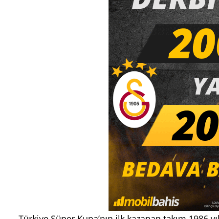
Türkiye Süper Kupa’nın ilk kazanan takım 1986 y