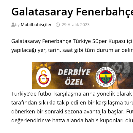
Galatasaray Fenerbahç
by
Mobilbahisçiler
29 Aralık 2023
Galatasaray Fenerbahçe Türkiye Süper Kupası iç
yapılacağı yer, tarih, saat gibi tüm durumlar belir
Türkiye’de futbol karşılaşmalarına yönelik olara
tarafından sıklıkla takip edilen bir karşılaşma tü
dönerken bir sonraki sezona avantajla başlar. Fu
değerlendirir ve hatta alanda bahis kuponları ol