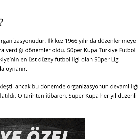
?
organizasyonudur. İlk kez 1966 yılında düzenlenmeye
 ara verdiği dönemler oldu. Süper Kupa Türkiye Futbol
iye’nin en üst düzey futbol ligi olan Süper Lig
a oynanır.
ekleşti, ancak bu dönemde organizasyonun devamlılığı
tıldı. O tarihten itibaren, Süper Kupa her yıl düzenli