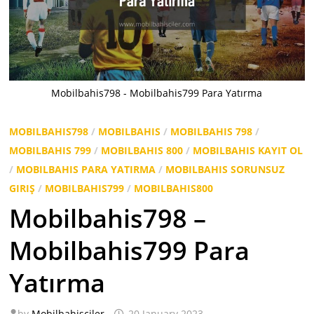
Mobilbahis798 - Mobilbahis799 Para Yatırma
MOBILBAHIS798
/
MOBILBAHIS
/
MOBILBAHIS 798
/
MOBILBAHIS 799
/
MOBILBAHIS 800
/
MOBILBAHIS KAYIT OL
/
MOBILBAHIS PARA YATIRMA
/
MOBILBAHIS SORUNSUZ
GIRIŞ
/
MOBILBAHIS799
/
MOBILBAHIS800
Mobilbahis798 –
Mobilbahis799 Para
Yatırma
by
Mobilbahisçiler
20 January 2023