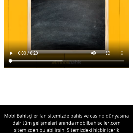
MobilBahisçiler fan sitemizde bahis ve casino dünyasına
dair tüm gelişmeleri anında mobilbahisciler.com
sitemizden bulabilirsin. Sitemizdeki hiçbir içerik