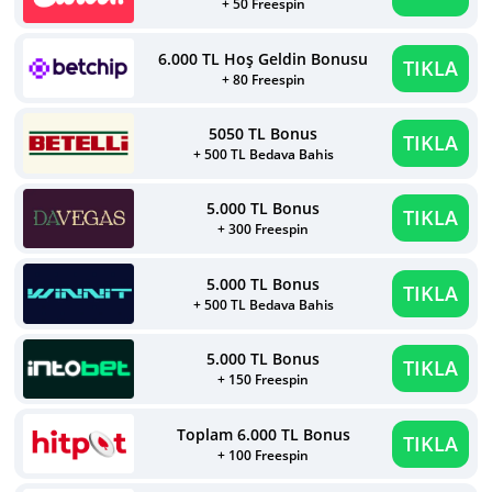
+ 50 Freespin
6.000 TL Hoş Geldin Bonusu
TIKLA
+ 80 Freespin
5050 TL Bonus
TIKLA
+ 500 TL Bedava Bahis
5.000 TL Bonus
TIKLA
+ 300 Freespin
5.000 TL Bonus
TIKLA
+ 500 TL Bedava Bahis
5.000 TL Bonus
TIKLA
+ 150 Freespin
Toplam 6.000 TL Bonus
TIKLA
+ 100 Freespin