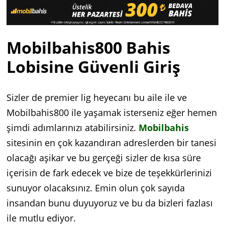
Mobilbahis800 Bahis
Lobisine Güvenli Giriş
Sizler de premier lig heyecanı bu aile ile ve
Mobilbahis800 ile yaşamak isterseniz eğer hemen
şimdi adımlarınızı atabilirsiniz.
Mobilbahis
sitesinin en çok kazandıran adreslerden bir tanesi
olacağı aşikar ve bu gerçeği sizler de kısa süre
içerisin de fark edecek ve bize de teşekkürlerinizi
sunuyor olacaksınız. Emin olun çok sayıda
insandan bunu duyuyoruz ve bu da bizleri fazlası
ile mutlu ediyor.