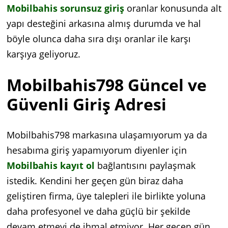
Mobilbahis sorunsuz giriş
oranlar konusunda alt
yapı desteğini arkasına almış durumda ve hal
böyle olunca daha sıra dışı oranlar ile karşı
karşıya geliyoruz.
Mobilbahis798 Güncel ve
Güvenli Giriş Adresi
Mobilbahis798 markasına ulaşamıyorum ya da
hesabıma giriş yapamıyorum diyenler için
Mobilbahis kayıt ol
bağlantısını paylaşmak
istedik. Kendini her geçen gün biraz daha
geliştiren firma, üye talepleri ile birlikte yoluna
daha profesyonel ve daha güçlü bir şekilde
devam etmeyi de ihmal etmiyor. Her geçen gün