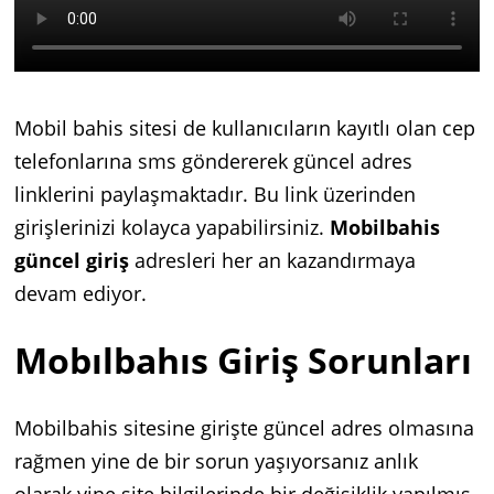
Mobil bahis sitesi de kullanıcıların kayıtlı olan cep
telefonlarına sms göndererek güncel adres
linklerini paylaşmaktadır. Bu link üzerinden
girişlerinizi kolayca yapabilirsiniz.
Mobilbahis
güncel giriş
adresleri her an kazandırmaya
devam ediyor.
Mobılbahıs Giriş Sorunları
Mobilbahis sitesine girişte güncel adres olmasına
rağmen yine de bir sorun yaşıyorsanız anlık
olarak yine site bilgilerinde bir değişiklik yapılmış