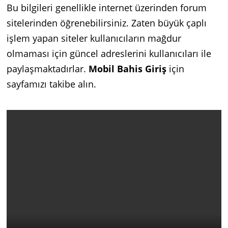
Bu bilgileri genellikle internet üzerinden forum
sitelerinden öğrenebilirsiniz. Zaten büyük çaplı
işlem yapan siteler kullanıcıların mağdur
olmaması için güncel adreslerini kullanıcıları ile
paylaşmaktadırlar.
Mobil Bahis Giriş
için
sayfamızı takibe alın.