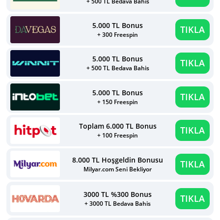
+ 500 TL Bedava Bahis
5.000 TL Bonus
TIKLA
+ 300 Freespin
5.000 TL Bonus
TIKLA
+ 500 TL Bedava Bahis
5.000 TL Bonus
TIKLA
+ 150 Freespin
Toplam 6.000 TL Bonus
TIKLA
+ 100 Freespin
8.000 TL Hoşgeldin Bonusu
TIKLA
Milyar.com Seni Bekliyor
3000 TL %300 Bonus
TIKLA
+ 3000 TL Bedava Bahis