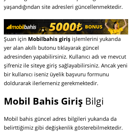
yaşandığından site adresleri güncellenmektedir.
Şuan için
Mobilbahis giriş
işlemlerini yukarıda
yer alan akıllı butonu tıklayarak güncel
adresinden yapabilirsiniz. Kullanıcı adı ve mevcut
şifreniz ile siteye giriş sağlayabilirsiniz. Ancak yeni
bir kullanıcı iseniz üyelik başvuru formunu
doldurarak ilerlemeniz gerekmektedir.
Mobil Bahis Giriş
Bilgi
Mobil bahis güncel adres bilgileri yukarıda da
belirttiğimiz gibi değişkenlik gösterebilmektedir.