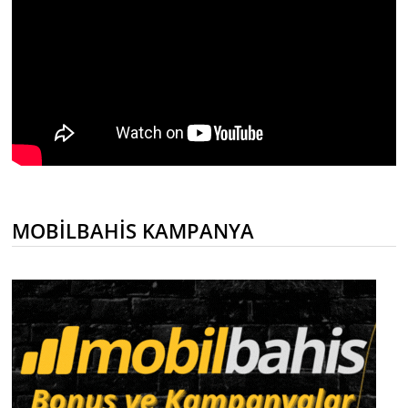
MOBILBAHIS KAMPANYA