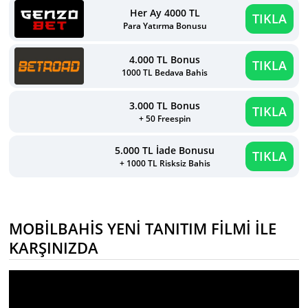
Her Ay 4000 TL
TIKLA
Para Yatırma Bonusu
4.000 TL Bonus
TIKLA
1000 TL Bedava Bahis
3.000 TL Bonus
TIKLA
+ 50 Freespin
5.000 TL İade Bonusu
TIKLA
+ 1000 TL Risksiz Bahis
MOBILBAHIS YENI TANITIM FILMI ILE
KARŞINIZDA