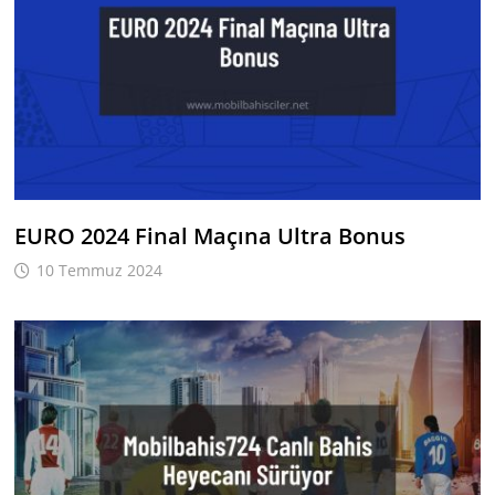
EURO 2024 Final Maçına Ultra Bonus
10 Temmuz 2024