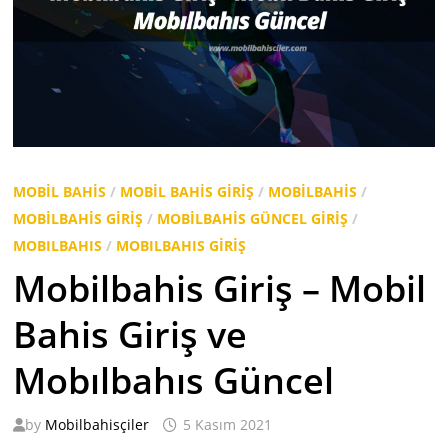
MOBIL BAHIS
/
MOBIL BAHIS GIRIŞ
/
MOBILBAHIS
/
MOBILBAHIS GIRIŞ
/
MOBILBAHIS GÜNCEL GIRIŞ
/
MOBILBAHIS
/
MOBILBAHIS GIRIŞ
Mobilbahis Giriş – Mobil
Bahis Giriş ve
Mobılbahıs Güncel
by
Mobilbahisçiler
5 Kasım 2021