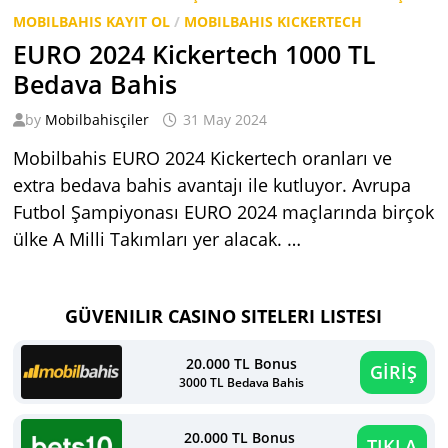
MOBILBAHIS KAYIT OL
/
MOBILBAHIS KICKERTECH
EURO 2024 Kickertech 1000 TL
Bedava Bahis
by
Mobilbahisçiler
31 May 2024
Mobilbahis EURO 2024 Kickertech oranları ve
extra bedava bahis avantajı ile kutluyor. Avrupa
Futbol Şampiyonası EURO 2024 maçlarında birçok
ülke A Milli Takımları yer alacak. …
GÜVENILIR CASINO SITELERI LISTESI
20.000 TL Bonus
GİRİŞ
3000 TL Bedava Bahis
20.000 TL Bonus
TIKLA