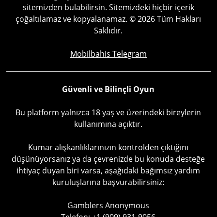
sitemizden bulabilirsin. Sitemizdeki hiçbir içerik
çoğaltılamaz ve kopyalanamaz. © 2026 Tüm Hakları
Saklıdır.
Mobilbahis Telegram
Güvenli ve Bilinçli Oyun
Bu platform yalnızca 18 yaş ve üzerindeki bireylerin
kullanımına açıktır.
Kumar alışkanlıklarınızın kontrolden çıktığını
düşünüyorsanız ya da çevrenizde bu konuda desteğe
ihtiyaç duyan biri varsa, aşağıdaki bağımsız yardım
kuruluşlarına başvurabilirsiniz:
Gamblers Anonymous
Telefon: +1 (909) 931-9056