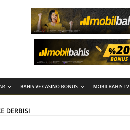
AR
BAHIS VE CASINO BONUS
MOBILBAHIS TV
E DERBISI