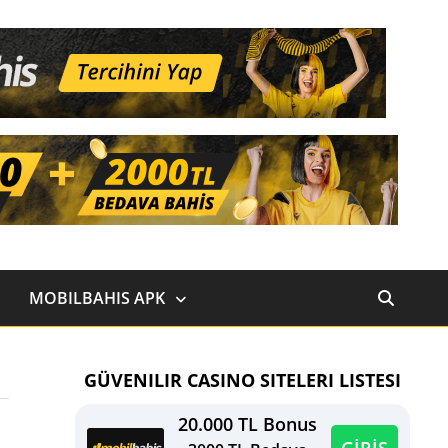
MOBILBAHIS APK
GÜVENILIR CASINO SITELERI LISTESI
20.000 TL Bonus