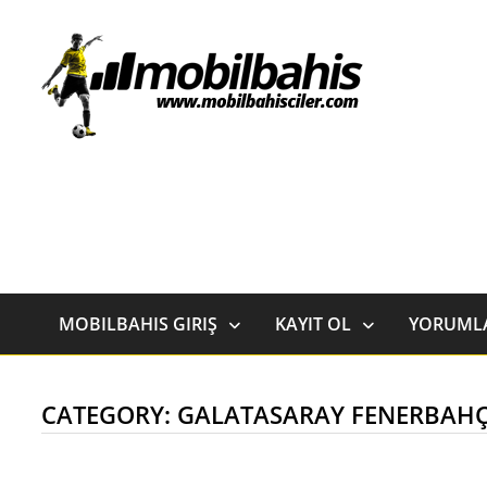
Skip
to
content
MOBILBAHIS GIRIŞ
KAYIT OL
YORUML
CATEGORY:
GALATASARAY FENERBAHÇ