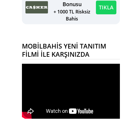
Bonusu
TIKLA
+ 1000 TL Risksiz
Bahis
MOBILBAHIS YENI TANITIM
FILMI ILE KARŞINIZDA