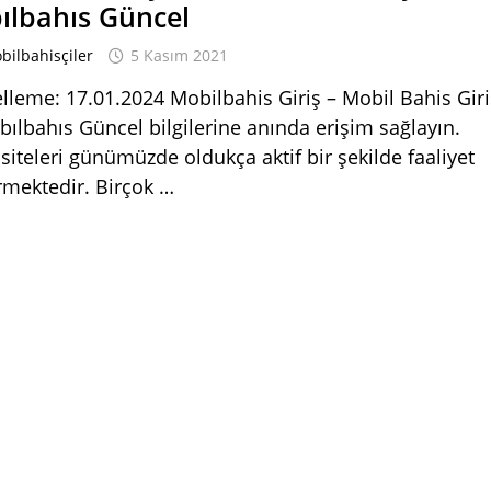
ılbahıs Güncel
bilbahisçiler
5 Kasım 2021
lleme: 17.01.2024 Mobilbahis Giriş – Mobil Bahis Giri
ılbahıs Güncel bilgilerine anında erişim sağlayın.
siteleri günümüzde oldukça aktif bir şekilde faaliyet
rmektedir. Birçok …