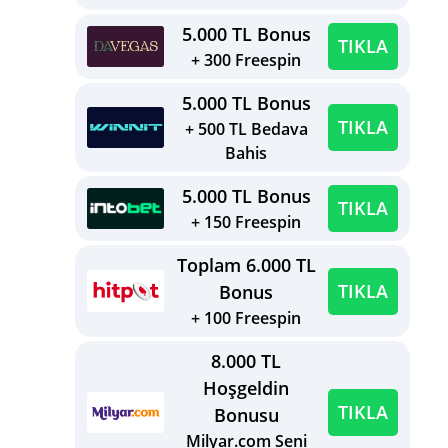
5.000 TL Bonus
TIKLA
+ 300 Freespin
5.000 TL Bonus
TIKLA
+ 500 TL Bedava
Bahis
5.000 TL Bonus
TIKLA
+ 150 Freespin
Toplam 6.000 TL
TIKLA
Bonus
+ 100 Freespin
8.000 TL
Hoşgeldin
TIKLA
Bonusu
Milyar.com Seni