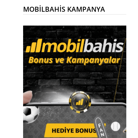
MOBILBAHIS KAMPANYA