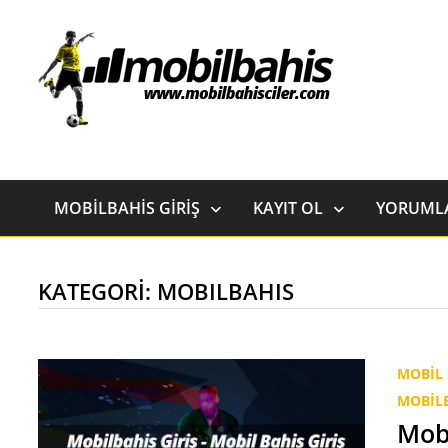
İçeriğe
geç
MOBILBAHIS GIRIŞ
KAYIT OL
YORUML
KATEGORI:
MOBILBAHIS
MOBIL
MOBILB
Mobi