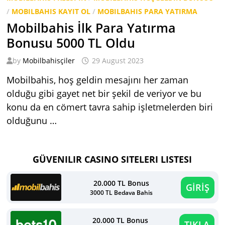
/
MOBILBAHIS KAYIT OL
/
MOBILBAHIS PARA YATIRMA
Mobilbahis İlk Para Yatırma
Bonusu 5000 TL Oldu
by
Mobilbahisçiler
29 August 2023
Mobilbahis, hoş geldin mesajını her zaman
olduğu gibi gayet net bir şekil de veriyor ve bu
konu da en cömert tavra sahip işletmelerden biri
olduğunu …
GÜVENILIR CASINO SITELERI LISTESI
20.000 TL Bonus
GİRİŞ
3000 TL Bedava Bahis
20.000 TL Bonus
TIKLA