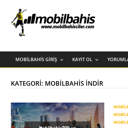
İçeriğe
geç
MOBILBAHIS GIRIŞ
KAYIT OL
YORUML
KATEGORI:
MOBILBAHIS INDIR
MOBIL
MOBILB
MOBIL