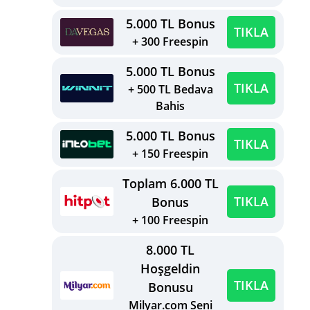
5.000 TL Bonus
TIKLA
+ 300 Freespin
5.000 TL Bonus
TIKLA
+ 500 TL Bedava
Bahis
5.000 TL Bonus
TIKLA
+ 150 Freespin
Toplam 6.000 TL
TIKLA
Bonus
+ 100 Freespin
8.000 TL
Hoşgeldin
TIKLA
Bonusu
Milyar.com Seni