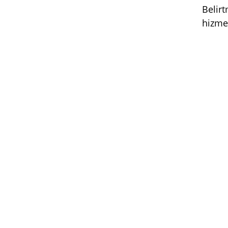
Belir
hizmet