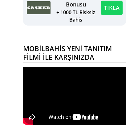
Bonusu
TIKLA
+ 1000 TL Risksiz
Bahis
MOBILBAHIS YENI TANITIM
FILMI ILE KARŞINIZDA