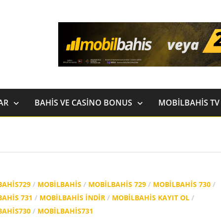
AR
BAHIS VE CASINO BONUS
MOBILBAHIS TV
BAHIS729
/
MOBILBAHIS
/
MOBILBAHIS 729
/
MOBILBAHIS 730
/
AHIS 731
/
MOBILBAHIS INDIR
/
MOBILBAHIS KAYIT OL
/
BAHIS730
/
MOBILBAHIS731