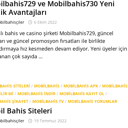
ilbahis729 ve Mobilbahis730 Yeni
ik Avantajları
bilbahisçiler
6 Ekim 2022
lı bahis ve casino şirketi Mobilbahis729, güncel
rı ve güncel promosyon fırsatları ile birlikte
dırmaya hız kesmeden devam ediyor. Yeni üyeler için
lanan çok sayıda …
BAHIS SITELERI
/
MOBILBAHIS
/
MOBILBAHIS APK
/
MOBILBAHIS
LIR MI
/
MOBILBAHIS INDIR
/
MOBILBAHIS KAYIT OL
/
AHIS ŞIKAYET
/
MOBILBAHIS TV
/
MOBILBAHIS YORUMLAR
l Bahis Siteleri
bilbahisçiler
19 Temmuz 2022