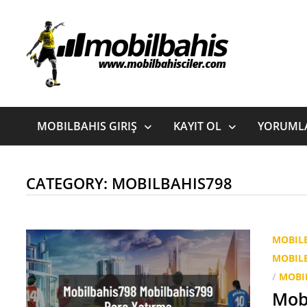
Skip
to
content
MOBILBAHIS GIRIŞ
KAYIT OL
YORUML
CATEGORY:
MOBILBAHIS798
MOBIL
MOBILB
/
MOBI
Mob