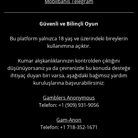
Mobilbahis Telegram
Güvenli ve Bilinçli Oyun
Bu platform yalnızca 18 yaş ve üzerindeki bireylerin
kullanımına açıktır.
Kumar alışkanlıklarınızın kontrolden çıktığını
düşünüyorsanız ya da çevrenizde bu konuda desteğe
ihtiyaç duyan biri varsa, aşağıdaki bağımsız yardım
kuruluşlarına başvurabilirsiniz:
Gamblers Anonymous
Telefon: +1 (909) 931-9056
Gam-Anon
Telefon: +1 718-352-1671