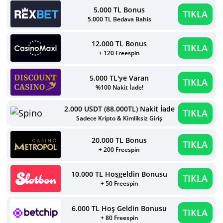
5.000 TL Bonus
TIKLA
5.000 TL Bedava Bahis
12.000 TL Bonus
TIKLA
+ 120 Freespin
5.000 TL'ye Varan
TIKLA
%100 Nakit İade!
2.000 USDT (88.000TL) Nakit İade
TIKLA
Sadece Kripto & Kimliksiz Giriş
20.000 TL Bonus
TIKLA
+ 200 Freespin
10.000 TL Hoşgeldin Bonusu
TIKLA
+ 50 Freespin
6.000 TL Hoş Geldin Bonusu
TIKLA
+ 80 Freespin