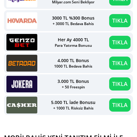
Milyar.com Seni Bekliyor
3000 TL %300 Bonus
TIKLA
+ 3000 TL Bedava Bahis
Her Ay 4000 TL
TIKLA
Para Yatırma Bonusu
4.000 TL Bonus
TIKLA
1000 TL Bedava Bahis
3.000 TL Bonus
TIKLA
+ 50 Freespin
5.000 TL İade Bonusu
TIKLA
+ 1000 TL Risksiz Bahis