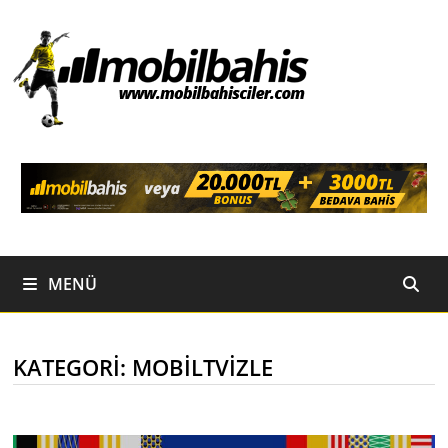
İçeriğe
geç
MENÜ
KATEGORI:
MOBILTVIZLE