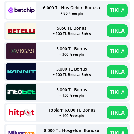
6.000 TL Hoş Geldin Bonusu
TIKLA
+ 80 Freespin
5050 TL Bonus
TIKLA
+ 500 TL Bedava Bahis
5.000 TL Bonus
TIKLA
+ 300 Freespin
5.000 TL Bonus
TIKLA
+ 500 TL Bedava Bahis
5.000 TL Bonus
TIKLA
+ 150 Freespin
Toplam 6.000 TL Bonus
TIKLA
+ 100 Freespin
8.000 TL Hoşgeldin Bonusu
TIKLA