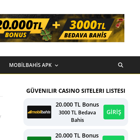
MOBILBAHIS APK
GÜVENILIR CASINO SITELERI LISTESI
20.000 TL Bonus
GİRİŞ
3000 TL Bedava
/
Bahis
20.000 TL Bonus