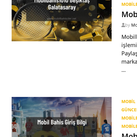
MOBIL
Mob
by
Mo
Mobil
işlemi
Payla
markan
…
MOBIL 
GÜNCE
MOBIL
MOBILB
Mobi