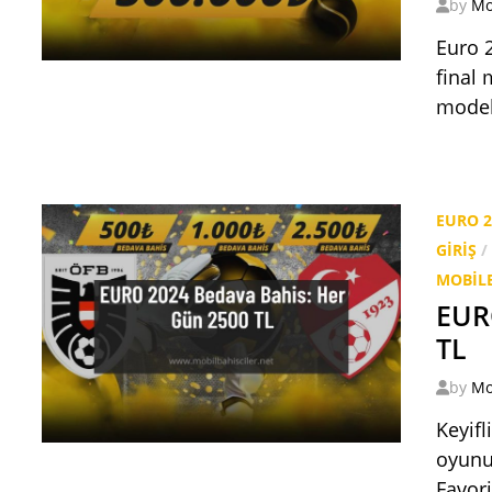
by
Mo
Euro 
final
model
EURO 2
GIRIŞ
MOBILB
EUR
TL
by
Mo
Keyifl
oyunuy
Favori