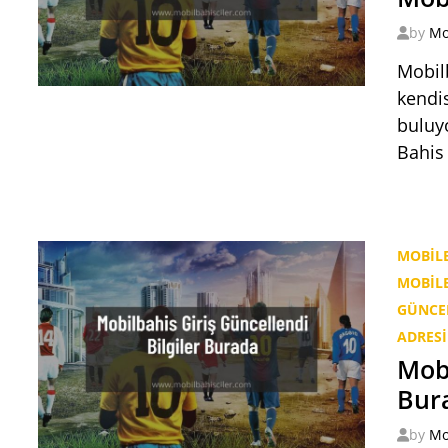
by
Mo
Mobilb
kendis
buluyo
Bahis
MOBILB
MOBIL
GÜNCE
ADRESI
Mobi
Bur
by
Mo