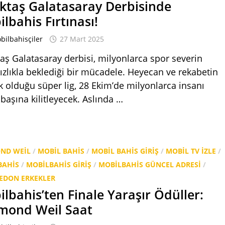
ktaş Galatasaray Derbisinde
lbahis Fırtınası!
bilbahisçiler
27 Mart 2025
aş Galatasaray derbisi, milyonlarca spor severin
ızlıkla beklediği bir mücadele. Heyecan ve rekabetin
k olduğu süper lig, 28 Ekim’de milyonlarca insanı
başına kilitleyecek. Aslında …
ND WEIL
/
MOBIL BAHIS
/
MOBIL BAHIS GIRIŞ
/
MOBIL TV IZLE
/
BAHIS
/
MOBILBAHIS GIRIŞ
/
MOBILBAHIS GÜNCEL ADRESI
/
EDON ERKEKLER
lbahis’ten Finale Yaraşır Ödüller:
mond Weil Saat