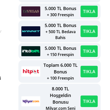
5.000 TL Bonus
TIKLA
+ 300 Freespin
5.000 TL Bonus
TIKLA
/
+ 500 TL Bedava
Bahis
5.000 TL Bonus
TIKLA
+ 150 Freespin
Toplam 6.000 TL
TIKLA
Bonus
4
+ 100 Freespin
8.000 TL
Hoşgeldin
TIKLA
Bonusu
Milyar.com Seni