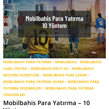
MOBILBAHIS PARA YATIRMA
/
MOBILBAHIS
/
MOBILBAHIS
CANLI DESTEK
/
MOBILBAHIS KAYIT OL
/
MOBILBAHIS
MÜŞTERI HIZMETLERI
/
MOBILBAHIS PARA ÇEKME
/
MOBILBAHIS PARA YATIRMA IŞLEMI
/
MOBILBAHIS PARA
YATIRMA SEÇENEKLERI
/
MOBILBAHIS PARA YATIRMA
YÖNTEMLERI
Mobilbahis Para Yatırma – 10