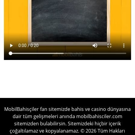
MobilBahisçiler fan sitemizde bahis ve casino dünyasına
dair tüm gelişmeleri anında mobilbahisciler.com
sitemizden bulabilirsin. Sitemizdeki hiçbir içerik
çoğaltılamaz ve kopyalanamaz. © 2026 Tüm Hakları