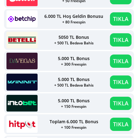
+ 50 Freespin
6.000 TL Hoş Geldin Bonusu
TIKLA
+ 80 Freespin
5050 TL Bonus
TIKLA
+ 500 TL Bedava Bahis
5.000 TL Bonus
TIKLA
+ 300 Freespin
5.000 TL Bonus
TIKLA
+ 500 TL Bedava Bahis
5.000 TL Bonus
TIKLA
+ 150 Freespin
Toplam 6.000 TL Bonus
TIKLA
+ 100 Freespin