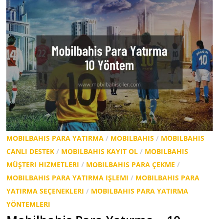
MOBILBAHIS PARA YATIRMA
/
MOBILBAHIS
/
MOBILBAHIS
CANLI DESTEK
/
MOBILBAHIS KAYIT OL
/
MOBILBAHIS
MÜŞTERI HIZMETLERI
/
MOBILBAHIS PARA ÇEKME
/
MOBILBAHIS PARA YATIRMA IŞLEMI
/
MOBILBAHIS PARA
YATIRMA SEÇENEKLERI
/
MOBILBAHIS PARA YATIRMA
YÖNTEMLERI