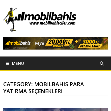
Skip
to
content
MENU
CATEGORY:
MOBILBAHIS PARA
YATIRMA SEÇENEKLERI