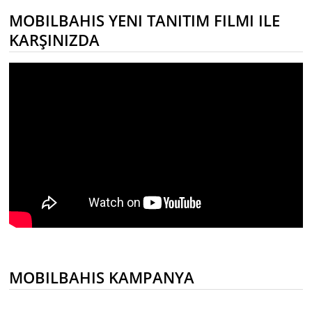
MOBILBAHIS YENI TANITIM FILMI ILE
KARŞINIZDA
MOBILBAHIS KAMPANYA