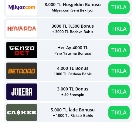
8.000 TL Hoşgeldin Bonusu
TIKLA
Milyar.com Seni Bekliyor
3000 TL %300 Bonus
TIKLA
+ 3000 TL Bedava Bahis
Her Ay 4000 TL
TIKLA
Para Yatırma Bonusu
4.000 TL Bonus
TIKLA
1000 TL Bedava Bahis
3.000 TL Bonus
TIKLA
+ 50 Freespin
5.000 TL İade Bonusu
TIKLA
+ 1000 TL Risksiz Bahis