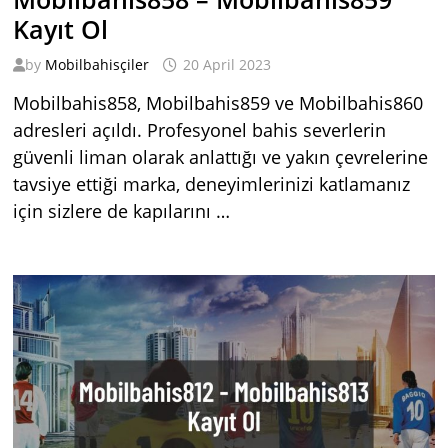
Kayıt Ol
by
Mobilbahisçiler
20 April 2023
Mobilbahis858, Mobilbahis859 ve Mobilbahis860
adresleri açıldı. Profesyonel bahis severlerin
güvenli liman olarak anlattığı ve yakın çevrelerine
tavsiye ettiği marka, deneyimlerinizi katlamanız
için sizlere de kapılarını …