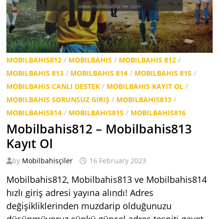
MOBILBAHIS812
/
MOBILBAHIS
/
MOBILBAHIS 812
/
MOBILBAHIS 813
/
MOBILBAHIS 814
/
MOBILBAHIS 815
/
MOBILBAHIS CANLI DESTEK
/
MOBILBAHIS KAYIT OL
/
MOBILBAHIS SORUNSUZ GIRIŞ
/
MOBILBAHIS813
/
MOBILBAHIS814
/
MOBILBAHIS815
/
MOBILBAHIS816
Mobilbahis812 – Mobilbahis813
Kayıt Ol
by
Mobilbahisçiler
16 February 2023
Mobilbahis812, Mobilbahis813 ve Mobilbahis814
hızlı giriş adresi yayına alındı! Adres
değişikliklerinden muzdarip olduğunuzu
düşünmüyoruz çünkü güncel adres tespiti gayet