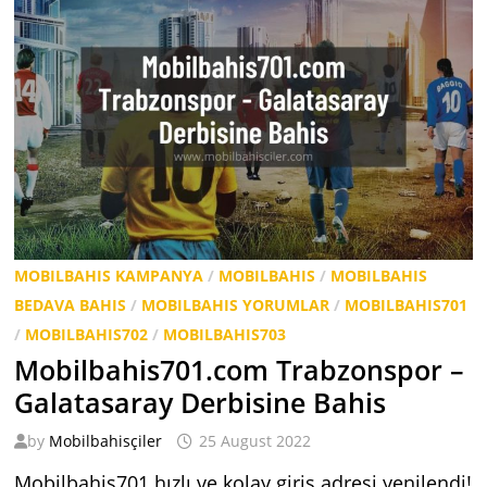
MOBILBAHIS KAMPANYA
/
MOBILBAHIS
/
MOBILBAHIS
BEDAVA BAHIS
/
MOBILBAHIS YORUMLAR
/
MOBILBAHIS701
/
MOBILBAHIS702
/
MOBILBAHIS703
Mobilbahis701.com Trabzonspor –
Galatasaray Derbisine Bahis
by
Mobilbahisçiler
25 August 2022
Mobilbahis701 hızlı ve kolay giriş adresi yenilendi!