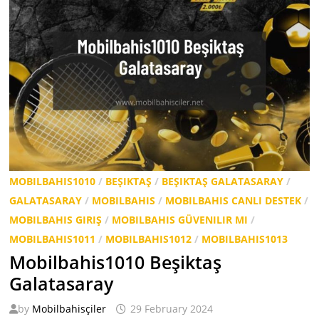
MOBILBAHIS1010
/
BEŞIKTAŞ
/
BEŞIKTAŞ GALATASARAY
/
GALATASARAY
/
MOBILBAHIS
/
MOBILBAHIS CANLI DESTEK
/
MOBILBAHIS GIRIŞ
/
MOBILBAHIS GÜVENILIR MI
/
MOBILBAHIS1011
/
MOBILBAHIS1012
/
MOBILBAHIS1013
Mobilbahis1010 Beşiktaş
Galatasaray
by
Mobilbahisçiler
29 February 2024