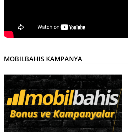
MOBILBAHIS KAMPANYA