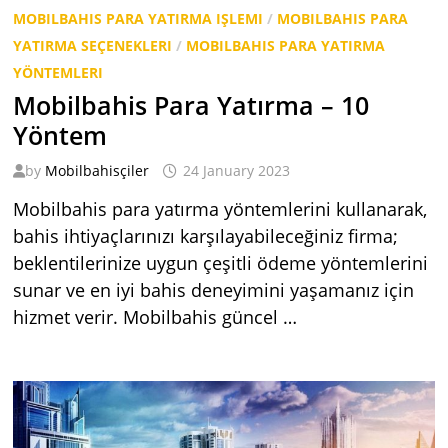
MOBILBAHIS PARA YATIRMA IŞLEMI
/
MOBILBAHIS PARA
YATIRMA SEÇENEKLERI
/
MOBILBAHIS PARA YATIRMA
YÖNTEMLERI
Mobilbahis Para Yatırma – 10
Yöntem
by
Mobilbahisçiler
24 January 2023
Mobilbahis para yatırma yöntemlerini kullanarak,
bahis ihtiyaçlarınızı karşılayabileceğiniz firma;
beklentilerinize uygun çeşitli ödeme yöntemlerini
sunar ve en iyi bahis deneyimini yaşamanız için
hizmet verir. Mobilbahis güncel …