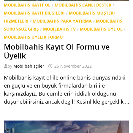
MOBILBAHIS KAYIT OL
/
MOBILBAHIS CANLI DESTEK
/
MOBILBAHIS KAYIT BILGILERI
/
MOBILBAHIS MÜŞTERI
HIZMETLERI
/
MOBILBAHIS PARA YATIRMA
/
MOBILBAHIS
SORUNSUZ GIRIŞ
/
MOBILBAHIS TV
/
MOBILBAHIS ÜYE OL
/
MOBILBAHIS ÜYELIK FORMU
Mobilbahis Kayıt Ol Formu ve
Üyelik
by
Mobilbahisçiler
25 November 2022
Mobilbahis kayıt ol ile online bahis dünyasındaki
en güçlü ve en büyük firmalardan biri ile
karşınızdayız. Bu cümlelerin iddialı olduğunu
düşünebilirsiniz ancak değil! Kesinlikle gerçeklik …