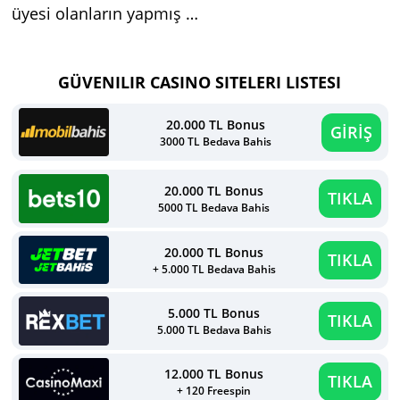
üyesi olanların yapmış …
GÜVENILIR CASINO SITELERI LISTESI
20.000 TL Bonus
GİRİŞ
3000 TL Bedava Bahis
20.000 TL Bonus
TIKLA
5000 TL Bedava Bahis
20.000 TL Bonus
TIKLA
+ 5.000 TL Bedava Bahis
5.000 TL Bonus
TIKLA
5.000 TL Bedava Bahis
12.000 TL Bonus
TIKLA
+ 120 Freespin