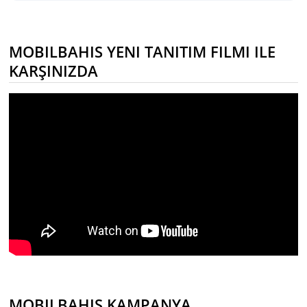
MOBILBAHIS YENI TANITIM FILMI ILE
KARŞINIZDA