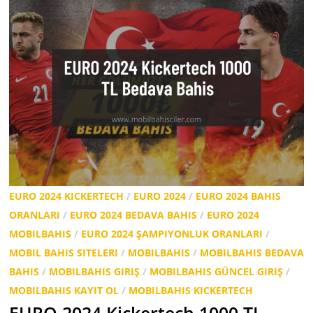
EURO 2024 KICKERTECH
/
EURO 2024
/
EURO 2024 BAHIS
ORANLARI
/
EURO 2024 BEDAVA BAHIS
/
EURO 2024
MOBILBAHIS
/
EURO 2024 ŞAMPIYONLUK ORANLARI
/
MOBIL BAHIS SITELERI
/
MOBILBAHIS
/
MOBILBAHIS BEDAVA
BAHIS
/
MOBILBAHIS GIRIŞ
/
MOBILBAHIS GÜNCEL GIRIŞ
/
MOBILBAHIS KAYIT OL
/
MOBILBAHIS KICKERTECH
EURO 2024 Kickertech 1000 TL