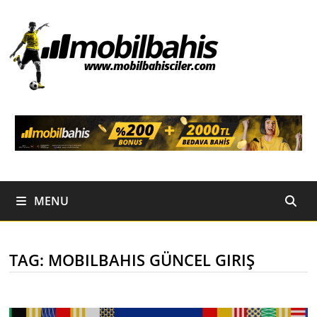
Skip
to
content
MENU
TAG:
MOBILBAHIS GÜNCEL GIRIŞ