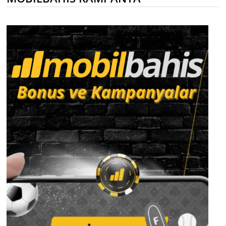
MOBILBAHIS KAMPANYA