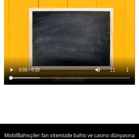
MobilBahisçiler fan sitemizde bahis ve casino dünyasına