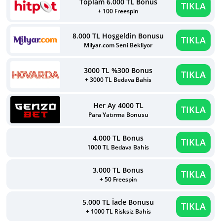
Toplam 6.000 TL Bonus
TIKLA
+ 100 Freespin
8.000 TL Hoşgeldin Bonusu
TIKLA
Milyar.com Seni Bekliyor
3000 TL %300 Bonus
TIKLA
+ 3000 TL Bedava Bahis
Her Ay 4000 TL
TIKLA
Para Yatırma Bonusu
4.000 TL Bonus
TIKLA
1000 TL Bedava Bahis
3.000 TL Bonus
TIKLA
+ 50 Freespin
5.000 TL İade Bonusu
TIKLA
+ 1000 TL Risksiz Bahis