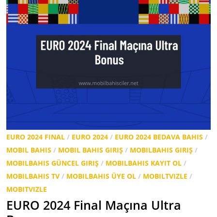
EURO 2024 FINAL
/
EURO 2024
/
EURO 2024 BEDAVA BAHIS
/
MOBIL BAHIS
/
MOBIL BAHIS GIRIŞ
/
MOBILBAHIS GIRIŞ
/
MOBILBAHIS GÜNCEL GIRIŞ
/
MOBILBAHIS KAYIT OL
/
MOBILBAHIS TV
/
MOBILBAHIS ÜYE OL
/
MOBILTVIZLE
/
MOBITVIZLE
EURO 2024 Final Maçına Ultra