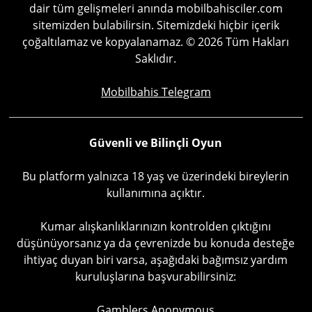
dair tüm gelişmeleri anında mobilbahisciler.com
sitemizden bulabilirsin. Sitemizdeki hiçbir içerik
çoğaltılamaz ve kopyalanamaz. © 2026 Tüm Hakları
Saklıdır.
Mobilbahis Telegram
Güvenli ve Bilinçli Oyun
Bu platform yalnızca 18 yaş ve üzerindeki bireylerin
kullanımına açıktır.
Kumar alışkanlıklarınızın kontrolden çıktığını
düşünüyorsanız ya da çevrenizde bu konuda desteğe
ihtiyaç duyan biri varsa, aşağıdaki bağımsız yardım
kuruluşlarına başvurabilirsiniz: