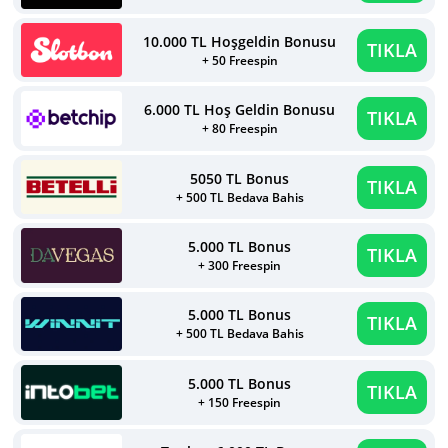
10.000 TL Hoşgeldin Bonusu
TIKLA
+ 50 Freespin
6.000 TL Hoş Geldin Bonusu
TIKLA
+ 80 Freespin
5050 TL Bonus
TIKLA
+ 500 TL Bedava Bahis
5.000 TL Bonus
TIKLA
+ 300 Freespin
5.000 TL Bonus
TIKLA
+ 500 TL Bedava Bahis
5.000 TL Bonus
TIKLA
+ 150 Freespin