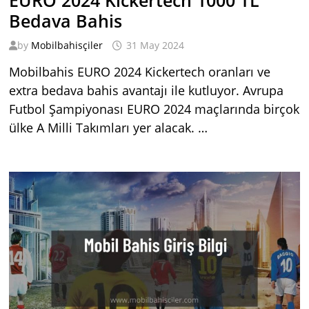
Bedava Bahis
by
Mobilbahisçiler
31 May 2024
Mobilbahis EURO 2024 Kickertech oranları ve
extra bedava bahis avantajı ile kutluyor. Avrupa
Futbol Şampiyonası EURO 2024 maçlarında birçok
ülke A Milli Takımları yer alacak. …