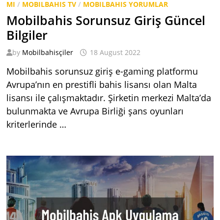
MI
/
MOBILBAHIS TV
/
MOBILBAHIS YORUMLAR
Mobilbahis Sorunsuz Giriş Güncel
Bilgiler
by
Mobilbahisçiler
18 August 2022
Mobilbahis sorunsuz giriş e-gaming platformu
Avrupa’nın en prestifli bahis lisansı olan Malta
lisansı ile çalışmaktadır. Şirketin merkezi Malta’da
bulunmakta ve Avrupa Birliği şans oyunları
kriterlerinde …