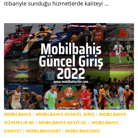
itibariyle sunduğu hizmetlerde kaliteyi …
MOBILBAHIS
/
MOBILBAHIS GÜNCEL GIRIŞ
/
MOBILBAHIS
GÜVENILIR MI
/
MOBILBAHIS KAYIT OL
/
MOBILBAHIS
ŞIKAYET
/
MOBILBAHIS601
/
MOBILBAHIS602